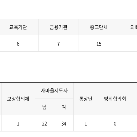
교육기관
금융기관
종교단체
의
6
7
15
새마을지도자
보장협의체
통장단
방위협의회
남
여
1
22
34
1
0