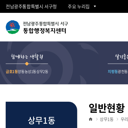
전남광주통합특별시 서구청
주요 누리집
동
행
함께하는 생활권
살기좋
정
금호1동
양동
농성1동
상무2동
치평동
광천동
복
지
일반현황
센
상무1동
상무1동
우
터">
홈