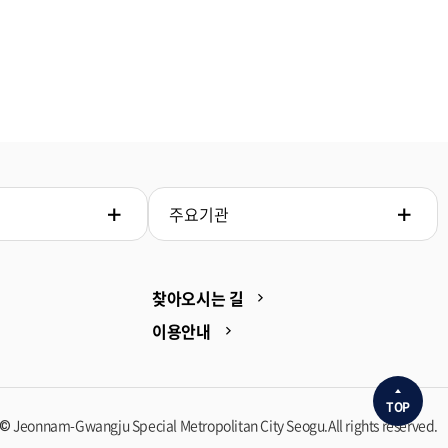
주요기관
찾아오시는 길
이용안내
TOP
© Jeonnam-Gwangju Special Metropolitan City Seogu.All rights reserved.