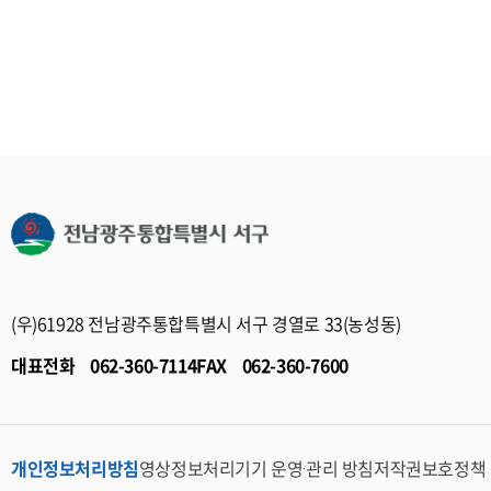
장
관,
황
애
금
-
인,
융
주
독
기
민
거
관,
자
노
종
치
인,
교
위
가
단
원
정
체,
회,
위
의
보
탁,
(우)61928 전남광주통합특별시 서구 경열로 33(농성동)
료
장
새
기
대표전화
062-360-7114
FAX
062-360-7600
협
터
관,
의
민
복
체,
정
지
새
보
개인정보처리방침
영상정보처리기기 운영·관리 방침
저작권보호정책
시
마