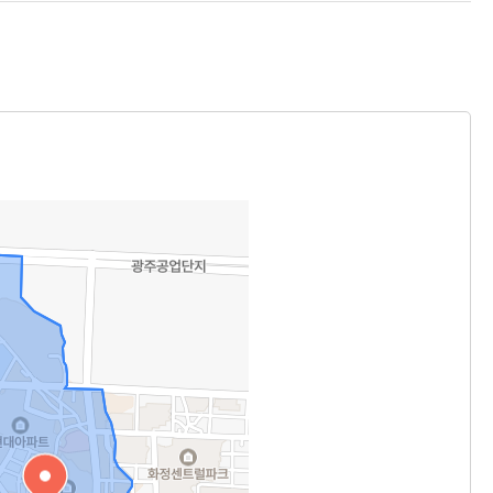
유
크게
작게
하
기