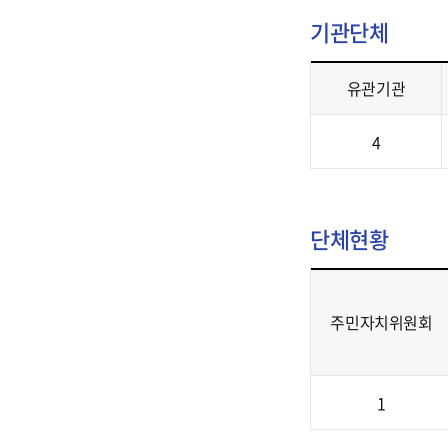
구
황
기관단체
수
-
(여),
복
홈
유관기관
지
페
시
기
이
4
설,
관
지,
기
단
면
초
체
적,
수
단체현황
-
주
급
유
소
자,
관
정
한
주민자치위원회
기
보
부
관,
제
모
교
단
공
가
1
육
체
족,
기
현