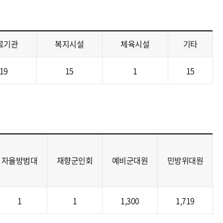
료기관
복지시설
체육시설
기타
19
15
1
15
자율방범대
재향군인회
예비군대원
민방위대원
1
1
1,300
1,719