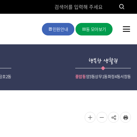
검
색
검
민원안내
동 모아보기
색
전
체
메
행복한 생활권
뉴
금호2동
풍암동
양3동
상무1동
화정4동
서창동
공
글자
글자
인쇄