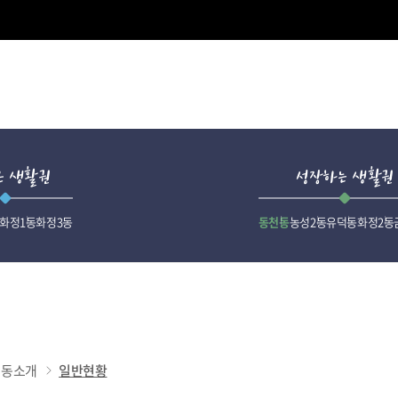
은 생활권
성장하는 생활권
화정1동
화정3동
동천동
농성2동
유덕동
화정2동
리동소개
일반현황