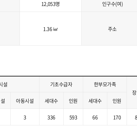
12,053명
인구수(여)
1.36 ㎢
주소
시설
기초수급자
한부모가족
장
시설
아동시설
세대수
인원
세대수
인원
3
336
593
66
170