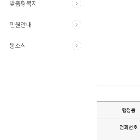
맞춤형복지
민원안내
동소식
동
행정동
세
-
전화번호
행