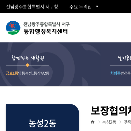
전남광주통합특별시 서구청
주요 누리집
동
행
함께하는 생활권
살기좋
정
금호1동
양동
농성1동
상무2동
치평동
광천동
복
지
보장협의
센
농성2동
농성2동
맞
터">
홈