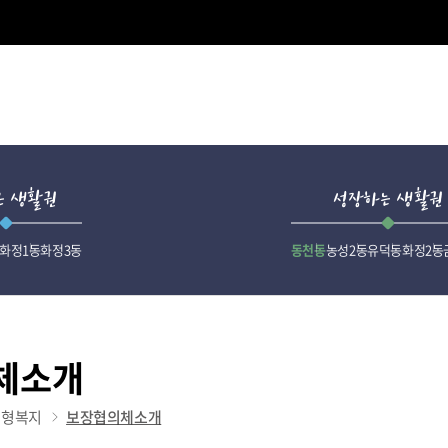
은 생활권
성장하는 생활권
화정1동
화정3동
동천동
농성2동
유덕동
화정2동
체소개
춤형복지
보장협의체소개