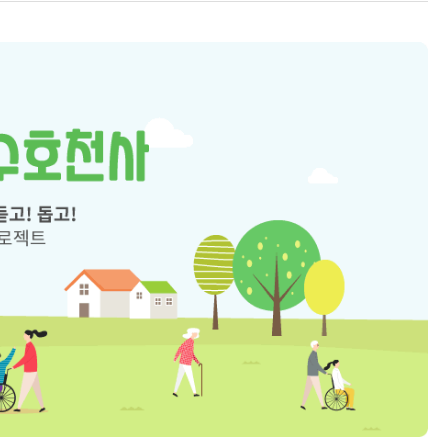
유
크게
작게
하
기