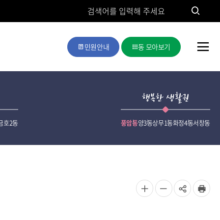
검
색
검
민원안내
동 모아보기
색
전
체
메
행복한 생활권
뉴
금호2동
풍암동
양3동
상무1동
화정4동
서창동
공
글자
글자
인쇄