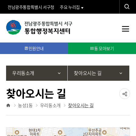
검
전남광주통합특별시 서구청
주요 누리집
색
검
동
색
전
행
체
민원안내
동 모아보기
정
메
뉴
복
우리동소개
찾아오시는 길
지
찾아오시는 길
센
공
농성1동
우리동소개
찾아오시는 길
홈
유
터">
하
기