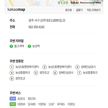
500m
로드뷰
길찾기
지도 크게 보기
주소
광주 서구 상무대로1189번길 23
전화
062-350-4242
주변 지하철
돌고개역
농성역
주변 정류장
농성1동행정복지센터
농성1동행정복지센터
담배인삼공사
농성중흥파크
광천초교
담배인삼공사
농성중흥파크
광천초교
주변 버스
송암31
첨단30
대촌69
임곡89
지원56
1187
유덕65
지원52