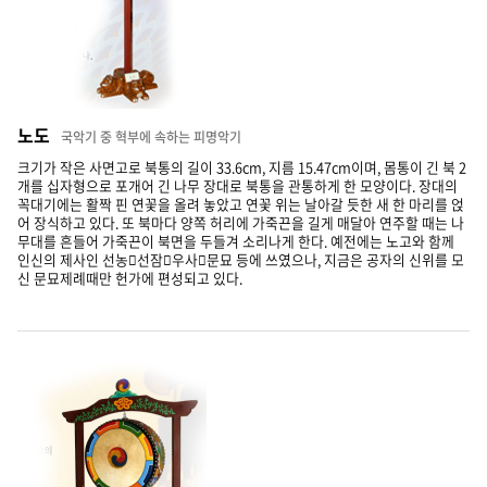
노도
국악기 중 혁부에 속하는 피명악기
크기가 작은 사면고로 북통의 길이 33.6cm, 지름 15.47cm이며, 몸통이 긴 북 2
개를 십자형으로 포개어 긴 나무 장대로 북통을 관통하게 한 모양이다. 장대의
꼭대기에는 활짝 핀 연꽃을 올려 놓았고 연꽃 위는 날아갈 듯한 새 한 마리를 얹
어 장식하고 있다. 또 북마다 양쪽 허리에 가죽끈을 길게 매달아 연주할 때는 나
무대를 흔들어 가죽끈이 북면을 두들겨 소리나게 한다. 예전에는 노고와 함께
인신의 제사인 선농선잠우사문묘 등에 쓰였으나, 지금은 공자의 신위를 모
신 문묘제례때만 헌가에 편성되고 있다.