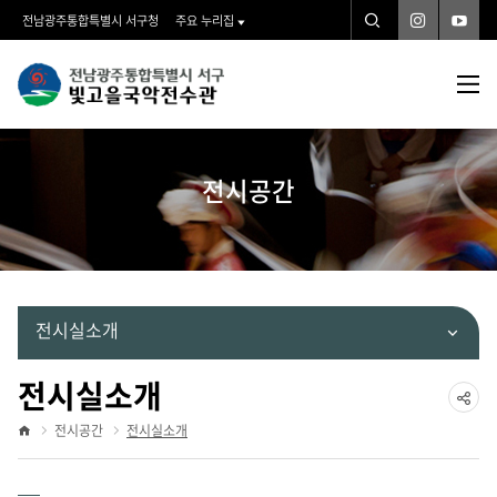
검
인
유
전남광주통합특별시 서구청
주요 누리집
스
튜
타
브
색
검
빛
그
전
램
색
체
고
메
뉴
을
전시공간
국
악
전
수
전시실소개
관">
전시실소개
공
전시공간
전시실소개
홈
유
하