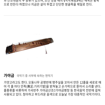
과 산조대금의 두 종류가 있으며, 조선 성종 때의 ⟪악학궤범⟫에는 해묵은 황죽
으로 만든다 하였으나 지금은 살이 뚜껍고 단단한 쌍골죽을 제일로 친다.
가야금
국악기 중 사부에 속하는 현악기
가얏고라고도 한다. 오동나무 공명반에 명주실을 꼬아서 만든 12줄을 세로로 매
어 각 줄 마다 안족(雁足:기러기발)을 받쳐놓고 손가락으로 뜯어서 소리를 낸다.
줄풍류를 비롯하여 가곡반주 가야금산조가야금병창 등 한국음악 전반에 걸쳐
사용되고 있다. 청아하고 부드러운 음색으로 오늘날 가장 대중적인 국악기이다.