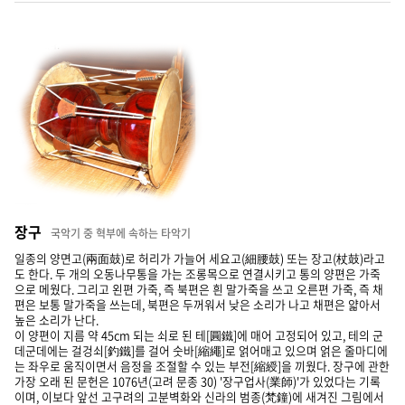
장구
국악기 중 혁부에 속하는 타악기
일종의 양면고(兩面鼓)로 허리가 가늘어 세요고(細腰鼓) 또는 장고(杖鼓)라고
도 한다. 두 개의 오동나무통을 가는 조롱목으로 연결시키고 통의 양편은 가죽
으로 메웠다. 그리고 왼편 가죽, 즉 북편은 흰 말가죽을 쓰고 오른편 가죽, 즉 채
편은 보통 말가죽을 쓰는데, 북편은 두꺼워서 낮은 소리가 나고 채편은 얇아서
높은 소리가 난다.
이 양편이 지름 약 45cm 되는 쇠로 된 테[圓鐵]에 매어 고정되어 있고, 테의 군
데군데에는 걸겅쇠[釣鐵]를 걸어 숫바[縮繩]로 얽어매고 있으며 얽은 줄마디에
는 좌우로 움직이면서 음정을 조절할 수 있는 부전[縮綬]을 끼웠다. 장구에 관한
가장 오래 된 문헌은 1076년(고려 문종 30) '장구업사(業師)'가 있었다는 기록
이며, 이보다 앞선 고구려의 고분벽화와 신라의 범종(梵鐘)에 새겨진 그림에서