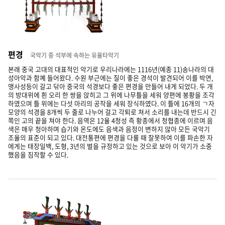
편경
국악기 중 석부에 속하는 유율타악기
본래 중국 고대의 대표적인 악기로 우리나라에는 1116년(예종 11)송나라의 대
성아악과 함꼐 들어왔다. 수원 부근에는 질이 좋은 경석이 발견되어 이를 박연,
맹사성등이 갈고 닦아 중국의 석경보다 좋은 편경을 만들어 내게 되었다. 두 개
의 방대위에 흰 오리 한 쌍을 앉히고 그 위에 나무틀을 세워 양편에 봉황을 조각
하였으며 틀 위에는 다섯 마리의 공작을 세워 장식하였다. 이 틀에 16개의 ㄱ자
모양의 석경을 8개씩 두 줄로 나누어 걸고 각퇴로 쳐서 소리를 내는데 반드시 긴
쪽인 고의 끝을 쳐야 한다. 음역은 12율 4청성 즉 황종에서 청협종에 이르며 음
색은 매우 청아하며 습기와 온도에도 음색과 음정이 변하지 않아 모든 국악기
조율의 표준이 되고 있다. 대전통편에 편경을 다룰 때 잘못하여 이를 파손한 자
에게는 태장일백, 도형, 3년의 벌을 규정하고 있는 것으로 보아 이 악기가 소중
했음을 짐작할 수 있다.