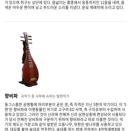
가 있으며 취구는 상단에 있다. 음넓이는 황종에서 응종까지인 12음을 내며, 음
색은 어두운 편이며 낮고 부드러운 소리를 지녔다. 문묘 제례악에 쓰이고 있다.
향비파
국악기 중 사부에 속하는 발현악기
둥그스름한 공명통에 머리부분이 곧은 경, 즉 직격은 지닌 5현의 악기이다. 이 ‘5
현’은 향비파와 이명동물인 악기로 고구려 EO 서역, 즉 구자로부터 수입하여 사
용하고 있었다. 그러던 것이 신라에 전해져 신라 삼현삼중에 편성되어 사용되다
가 당시 전해진 당비파와 구분하기 위하여 향비파라고 따로 이름한 것이다. 악
기의 제도는 거문고와 같이 앞판은 오동나무, 뒤판은 밤나무를 사용하고 있으
며, 대모를 붙여 술대로 연주한다. 술대를 쥐는 법에 관하여는 ⟪악학궤범⟫에 거