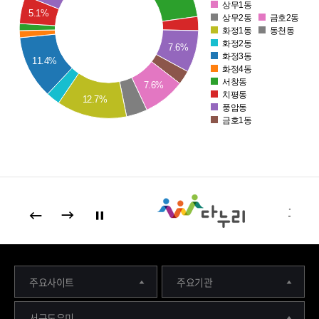
다.
상무1동
5.1%
8
상무2동
금호2동
화정1동
동천동
화정2동
6
7.6%
화정3동
11.4%
화정4동
4
서창동
7.6%
치평동
2
12.7%
풍암동
금호1동
0
0
주요사이트
주요기관
서구도우미