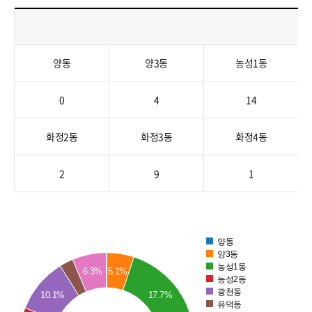
공
양동
양3동
농성1동
모
사
0
4
14
업
추
화정2동
화정3동
화정4동
진
현
황
2
9
1
을
안
내
한
양동
14
양3동
표
농성1동
5.1%
6.3%
입
12
농성2동
광천동
니
10.1%
17.7%
10
유덕동