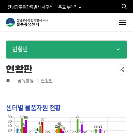
검
전남광주통합특별시 서구청
주요 누리집
색
검
서
전
색
체
구
현황판
메
뉴
물
현황판
품
공
공유활동
현황판
홈
유
공
하
센터별 물품자원 현황
기
유