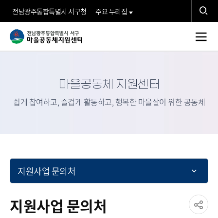
검
전남광주통합특별시 서구청
주요 누리집
색
검
서
전
색
체
구
메
마을공동체 지원센터
뉴
마
쉽게 찹여하고, 즐겁게 활동하고, 행복한 마을살이 위한 공동체
을
공
지원사업 문의처
동
지원사업 문의처