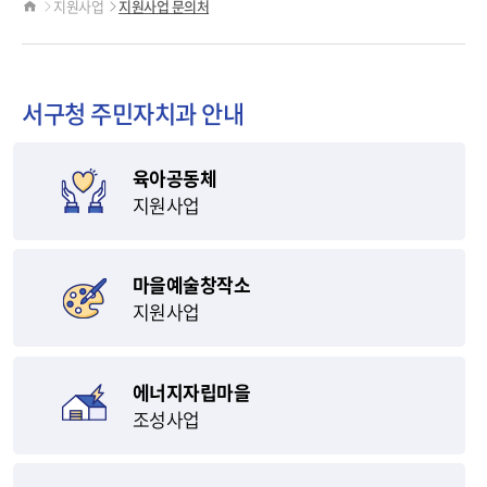
체
공
지원사업
지원사업 문의처
홈
유
지
하
서구청 주민자치과 안내
원
기
육아공동체
센
지원사업
터">
마을예술창작소
지원사업
에너지자립마을
조성사업