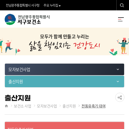
검
전남광주통합특별시 서구청
주요 누리집
색
전
검
전
남
색
체
모두가 함께 만들고 누리는
광
메
주
뉴
통
합
모자보건사업
특
출산지원
별
시
출산지원
공
보건소 사업
모자보건사업
출산지원
전동유축기 대여
서
홈
유
구
하