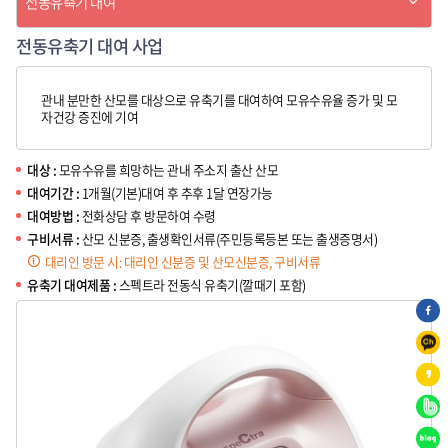
보
전동유축기 대여
기
건
전동유축기 대여 사업
소">
관내 분만한 산모를 대상으로 유축기를 대여하여 모유수유율 증가 및 모
자건강 증진에 기여
대상 :
모유수유를 희망하는 관내 주소지 출산 산모
대여기간 :
1개월(기본)대여 후 추후 1달 연장가능
대여방법 :
전화상담 후 방문하여 수령
구비서류 :
산모 신분증, 출생확인서류(주민등록등본 또는 출생증명서)
대리인 방문 시: 대리인 신분증 및 산모신분증, 구비서류
유축기 대여제품 :
스펙트라 전동식 유축기(깔때기 포함)
페
이
카
스
카
카
북
오
카