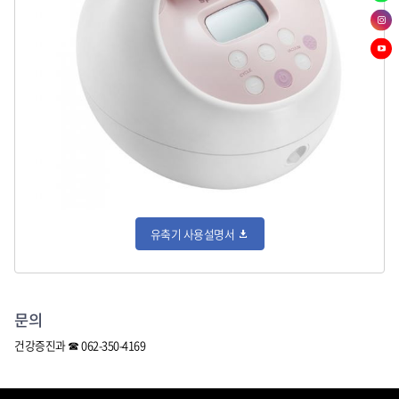
네
톡
오
이
채
블
스
버
널
로
토
인
밴
그
리
스
드
유
타
튜
그
브
램
유축기 사용설명서
문의
건강증진과 ☎
062-350-4169