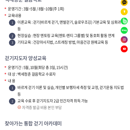
페
운영기간 : 3월~5월 / 8월~10월(주 1회)
이
교육내용
카
스
이론교육 : 걷기(바르게 걷기, 맨발걷기, 슬로우조깅) 기본교육 및 심화과정
카
카
북
등
오
카
네
현장실습 : 현장 멘토링 교육(멘토-멘티 그룹별) 및 동호회 활동 연계
톡
오
이
기타교육 : 건강마사지법, 스트레칭 방법, 마음건강 원예교육 등
채
블
스
버
널
로
토
인
밴
걷기지도자 양성교육
그
리
스
드
유
타
운영기간 : 5월, 10월(회당 총 3일, 15시간)
튜
대 상 : 백세청춘 걸음학교 수료자
그
브
내 용
램
바르게 걷기 이론 및 실습, 개인별 보행자세 측정 및 교정, 걷기운동 지도법
등
교육 수료 후 걷기지도자 2급 민간자격 취득 가능
자격증 발급 비용 본인 부담
찾아가는 통합 걷기 아카데미