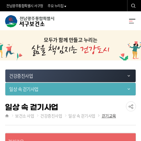
검
전남광주통합특별시 서구청
주요 누리집
색
전
검
전
남
색
체
모두가 함께 만들고 누리는
광
메
주
뉴
통
합
건강증진사업
특
일상 속 걷기사업
별
시
일상 속 걷기사업
공
보건소 사업
건강증진사업
일상 속 걷기사업
걷기교육
서
홈
유
구
하