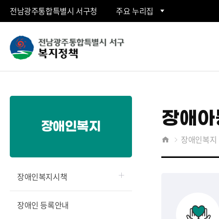
전남광주통합특별시 서구청
주요 누리집
서
구
복
장애아
장애인복지
지
장애인복지
홈
정
장애인복지시책
책">
장애인 등록안내