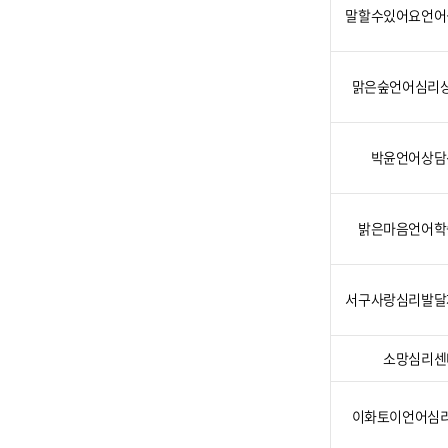
말할수있어요언어
맑은숲언어심리
박윤언어상담
밝은마음언어학
서구사랑심리발달
소망심리센
이화토이언어심