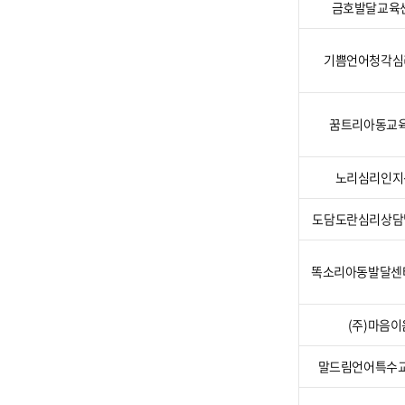
금호발달교
공
기
관
기쁨언어청각심
및
서
비
꿈트리아동교
스
단
노리심리인지
가
도담도란심리상담
똑소리아동발달센
(주)마음이
말드림언어특수