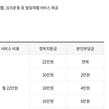
재활, 심리운동 등 발달재활서비스 제공
서비스 비용
정부지원금
본인부담금
22만원
면제
20만원
2만원
월 22만원
18만원
4만원
16만원
6만원