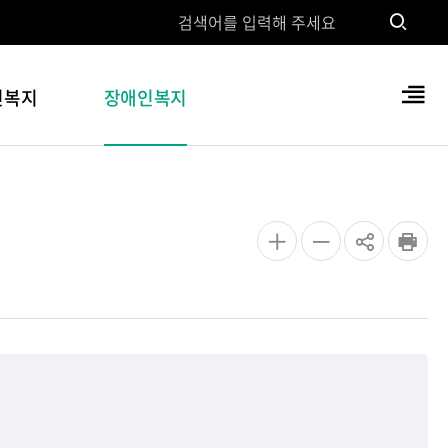
검
색
검
인복지
장애인복지
색
전
체
메
뉴
공
글자
글자
인쇄
유
크게
작게
하
기