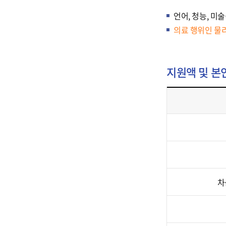
언어, 청능, 
의료 행위인 물
지원액 및 
지
원
액
및
본
차
인
부
담