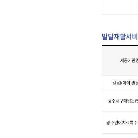
금
발달재활서비스
제공기관
발
걸음I(아이)발
달
재
광주서구해맑은i
활
서
비
광주언어치료특수
스
제