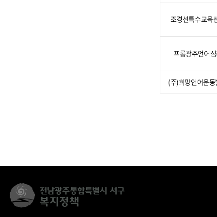
조경선특수교육
프롬광주언어심
(주)희망언어운