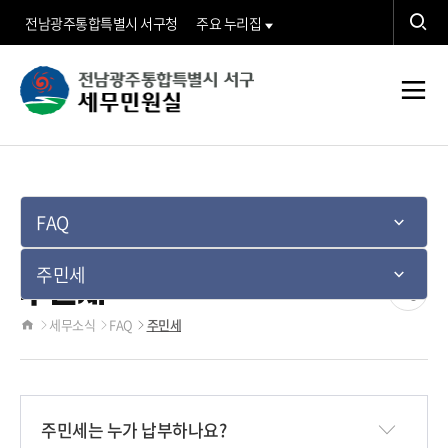
검
전남광주통합특별시 서구청
주요 누리집
색
검
세
색
전
무
체
메
민
뉴
FAQ
원
주민세
실">
주민세
공
세무소식
FAQ
주민세
홈
유
하
주민세는 누가 납부하나요?