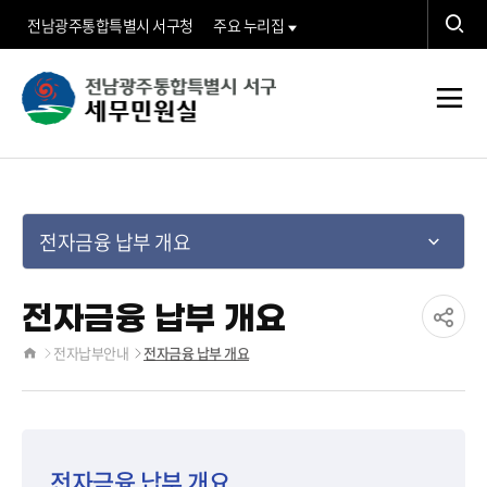
검
전남광주통합특별시 서구청
주요 누리집
색
검
세
색
전
무
체
메
민
뉴
전자금융 납부 개요
원
실">
전자금융 납부 개요
공
전자납부안내
전자금융 납부 개요
홈
유
하
전자금융 납부 개요