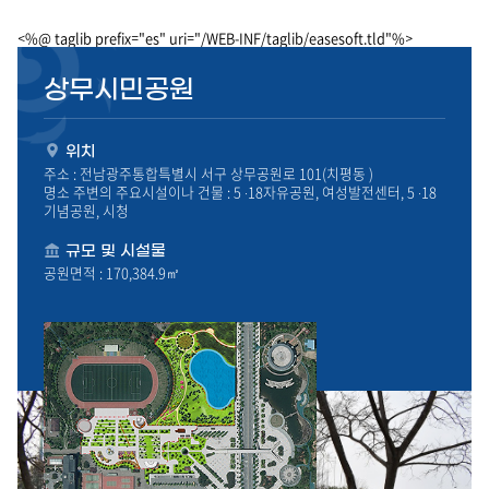
하
<%@ taglib prefix="es" uri="/WEB-INF/taglib/easesoft.tld"%>
기
상무시민공원
위치
주소 : 전남광주통합특별시 서구 상무공원로 101(치평동 )
명소 주변의 주요시설이나 건물 : 5 ·18자유공원, 여성발전센터, 5 ·18
기념공원, 시청
규모 및 시설물
공원면적 : 170,384.9㎡