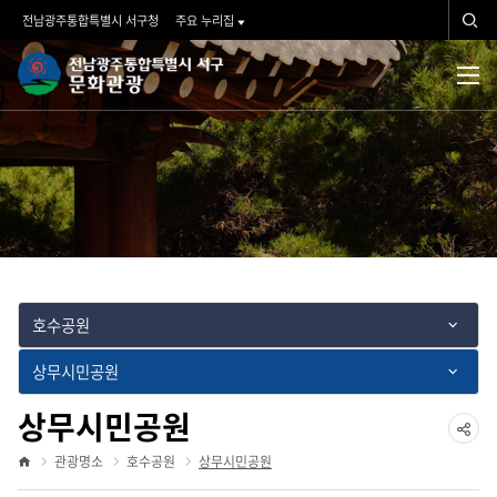
관광명소
검
전남광주통합특별시 서구청
주요 누리집
색
문
검
전
체
화
색
메
뉴
관
광">
호수공원
상무시민공원
상무시민공원
공
관광명소
호수공원
상무시민공원
홈
유