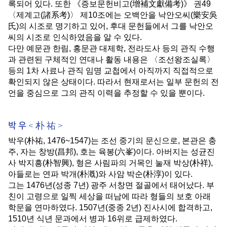
록되어 있다
.
또한
《
증보문헌비고
(
增補文獻備考
)
》
권
49
〈
제계고
(
諸系考
)
〉
제
10
조에는 오백안을 낙안오씨
(
樂安吳
氏
)
의 시조로 명기하고 있어
,
후대 문헌들에서 그를 낙안오
씨의 시조로 인식하였음을 알 수 있다
.
다만 예문관 한림
,
홍문관 대제학
,
전라도사 등의 관직 수행
과 관련된 구체적인 연대나 활동 내용은
〈
조선왕조실록
〉
등의
1
차 사료나 관직 임명 교첩에서 아직까지 직접적으로
확인되지 않은 상태이다
.
따라서 현재로서는 일부 문헌의 전
언을 중심으로 그의 관직 이력을 추정할 수 있을 뿐이다
.
박 우 < 朴 祐 >
박우
(
朴祐
, 1476~1547)
는 조선 중기의 문신으로
,
본관은 충
주
,
자는 창방
(
昌邦
),
호는 육봉
(
六峯
)
이다
.
아버지는 성균진
사 박지흥
(
朴智興
),
형은 사림파의 거목인 눌재 박상
(
朴祥
),
아들로는 연파 박개
(
朴漑
)
와 사암 박순
(
朴淳
)
이 있다
.
그는
1476
년
(
성종
7
년
)
광주 서창면 절골에서 태어났다
.
부
친이 고령으로 일찍 세상을 떠남에 따라 형들의 보호 아래
학문을 연마하였다
. 1507
년
(
중종
2
년
)
진사시에 합격하고
,
1510
년 식년 문과에서 병과
16
위로 급제하였다
.