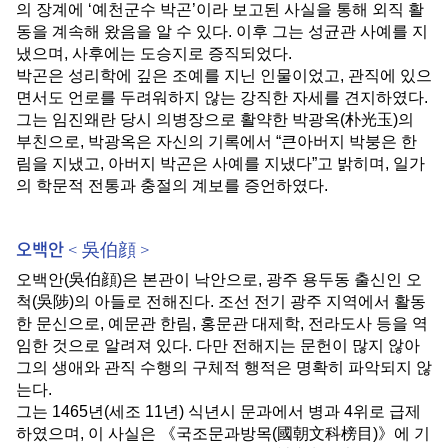
의 장계에
‘
예천군수 박곤
’
이라 보고된 사실을 통해 외직 활
동을 계속해 왔음을 알 수 있다
.
이후 그는 성균관 사예를 지
냈으며
,
사후에는 도승지로 증직되었다
.
박곤은 성리학에 깊은 조예를 지닌 인물이었고
,
관직에 있으
면서도 언로를 두려워하지 않는 강직한 자세를 견지하였다
.
그는 임진왜란 당시 의병장으로 활약한 박광옥
(
朴光玉
)
의
부친으로
,
박광옥은 자신의 기록에서
“
큰아버지 박붕은 한
림을 지냈고
,
아버지 박곤은 사예를 지냈다
”
고 밝히며
,
일가
의 학문적 전통과 충절의 계보를 증언하였다
.
오백안 < 吳伯顔 >
오백안
(
吳伯顔
)
은 본관이 낙안으로
,
광주 용두동 출신인 오
척
(
吳陟
)
의 아들로 전해진다
.
조선 전기 광주 지역에서 활동
한 문신으로
,
예문관 한림
,
홍문관 대제학
,
전라도사 등을 역
임한 것으로 알려져 있다
.
다만 전해지는 문헌이 많지 않아
그의 생애와 관직 수행의 구체적 행적은 명확히 파악되지 않
는다
.
그는
1465
년
(
세조
11
년
)
식년시 문과에서 병과
4
위로 급제
하였으며
,
이 사실은
《
국조문과방목
(
國朝文科榜目
)
》
에 기