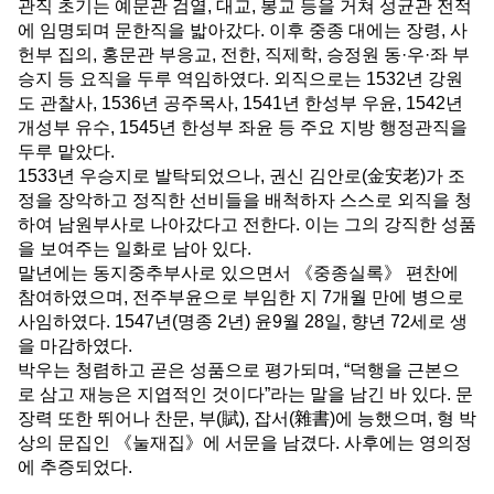
관직 초기는 예문관 검열
,
대교
,
봉교 등을 거쳐 성균관 전적
에 임명되며 문한직을 밟아갔다
.
이후 중종 대에는 장령
,
사
헌부 집의
,
홍문관 부응교
,
전한
,
직제학
,
승정원 동
·
우
·
좌 부
승지 등 요직을 두루 역임하였다
.
외직으로는
1532
년 강원
도 관찰사
, 1536
년 공주목사
, 1541
년 한성부 우윤
, 1542
년
개성부 유수
, 1545
년 한성부 좌윤 등 주요 지방 행정관직을
두루 맡았다
.
1533
년 우승지로 발탁되었으나
,
권신 김안로
(
金安老
)
가 조
정을 장악하고 정직한 선비들을 배척하자 스스로 외직을 청
하여 남원부사로 나아갔다고 전한다
.
이는 그의 강직한 성품
을 보여주는 일화로 남아 있다
.
말년에는 동지중추부사로 있으면서
《
중종실록
》
편찬에
참여하였으며
,
전주부윤으로 부임한 지
7
개월 만에 병으로
사임하였다
. 1547
년
(
명종
2
년
)
윤
9
월
28
일
,
향년
72
세로 생
을 마감하였다
.
박우는 청렴하고 곧은 성품으로 평가되며
, “
덕행을 근본으
로 삼고 재능은 지엽적인 것이다
”
라는 말을 남긴 바 있다
.
문
장력 또한 뛰어나 찬문
,
부
(
賦
),
잡서
(
雜書
)
에 능했으며
,
형 박
상의 문집인
《
눌재집
》
에 서문을 남겼다
.
사후에는 영의정
에 추증되었다
.