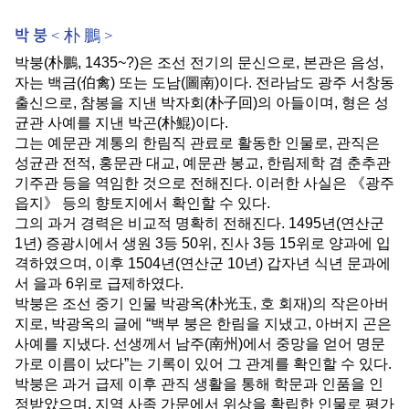
하
박 붕 < 朴 鵬 >
기
박붕
(
朴鵬
, 1435~?)
은 조선 전기의 문신으로
,
본관은 음성
,
자는 백금
(
伯禽
)
또는 도남
(
圖南
)
이다
.
전라남도 광주 서창동
출신으로
,
참봉을 지낸 박자회
(
朴子回
)
의 아들이며
,
형은 성
균관 사예를 지낸 박곤
(
朴鯤
)
이다
.
그는 예문관 계통의 한림직 관료로 활동한 인물로
,
관직은
성균관 전적
,
홍문관 대교
,
예문관 봉교
,
한림제학 겸 춘추관
기주관 등을 역임한 것으로 전해진다
.
이러한 사실은
《
광주
읍지
》
등의 향토지에서 확인할 수 있다
.
그의 과거 경력은 비교적 명확히 전해진다
. 1495
년
(
연산군
1
년
)
증광시에서 생원
3
등
50
위
,
진사
3
등
15
위로 양과에 입
격하였으며
,
이후
1504
년
(
연산군
10
년
)
갑자년 식년 문과에
서 을과
6
위로 급제하였다
.
박붕은 조선 중기 인물 박광옥
(
朴光玉
,
호 회재
)
의 작은아버
지로
,
박광옥의 글에
“
백부 붕은 한림을 지냈고
,
아버지 곤은
사예를 지냈다
.
선생께서 남주
(
南州
)
에서 중망을 얻어 명문
가로 이름이 났다
”
는 기록이 있어 그 관계를 확인할 수 있다
.
박붕은 과거 급제 이후 관직 생활을 통해 학문과 인품을 인
정받았으며
,
지역 사족 가문에서 위상을 확립한 인물로 평가