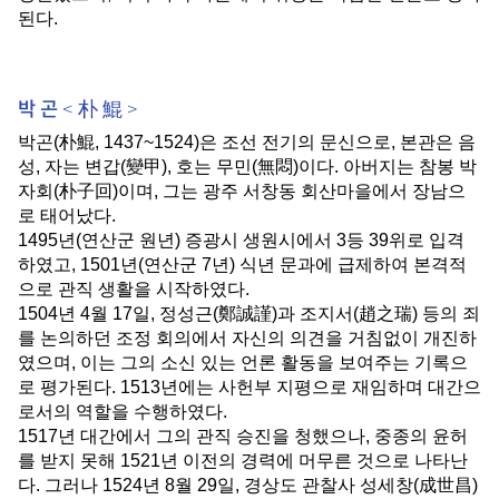
된다
.
박 곤 < 朴 鯤 >
박곤
(
朴鯤
, 1437~1524)
은 조선 전기의 문신으로
,
본관은 음
성
,
자는 변갑
(
變甲
),
호는 무민
(
無悶
)
이다
.
아버지는 참봉 박
자회
(
朴子回
)
이며
,
그는 광주 서창동 회산마을에서 장남으
로 태어났다
.
1495
년
(
연산군 원년
)
증광시 생원시에서
3
등
39
위로 입격
하였고
, 1501
년
(
연산군
7
년
)
식년 문과에 급제하여 본격적
으로 관직 생활을 시작하였다
.
1504
년
4
월
17
일
,
정성근
(
鄭誠謹
)
과 조지서
(
趙之瑞
)
등의 죄
를 논의하던 조정 회의에서 자신의 의견을 거침없이 개진하
였으며
,
이는 그의 소신 있는 언론 활동을 보여주는 기록으
로 평가된다
. 1513
년에는 사헌부 지평으로 재임하며 대간으
로서의 역할을 수행하였다
.
1517
년 대간에서 그의 관직 승진을 청했으나
,
중종의 윤허
를 받지 못해
1521
년 이전의 경력에 머무른 것으로 나타난
다
.
그러나
1524
년
8
월
29
일
,
경상도 관찰사 성세창
(
成世昌
)