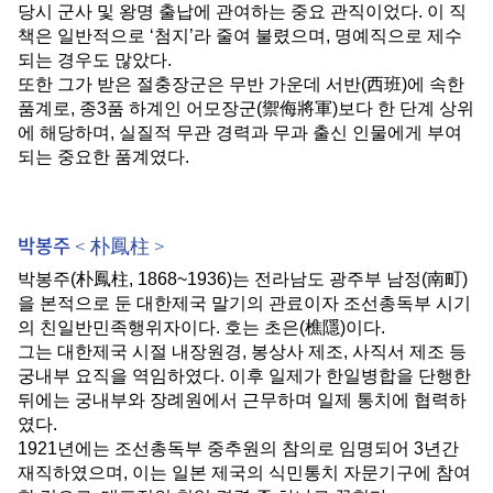
당시 군사 및 왕명 출납에 관여하는 중요 관직이었다
.
이 직
책은 일반적으로
‘
첨지
’
라 줄여 불렸으며
,
명예직으로 제수
되는 경우도 많았다
.
또한 그가 받은 절충장군은 무반 가운데 서반
(
西班
)
에 속한
품계로
,
종
3
품 하계인 어모장군
(
禦侮將軍
)
보다 한 단계 상위
에 해당하며
,
실질적 무관 경력과 무과 출신 인물에게 부여
되는 중요한 품계였다
.
박봉주 < 朴鳳柱 >
박봉주
(
朴鳳柱
, 1868~1936)
는 전라남도 광주부 남정
(
南町
)
을 본적으로 둔 대한제국 말기의 관료이자 조선총독부 시기
의 친일반민족행위자이다
.
호는 초은
(
樵隱
)
이다
.
그는 대한제국 시절 내장원경
,
봉상사 제조
,
사직서 제조 등
궁내부 요직을 역임하였다
.
이후 일제가 한일병합을 단행한
뒤에는 궁내부와 장례원에서 근무하며 일제 통치에 협력하
였다
.
1921
년에는 조선총독부 중추원의 참의로 임명되어
3
년간
재직하였으며
,
이는 일본 제국의 식민통치 자문기구에 참여