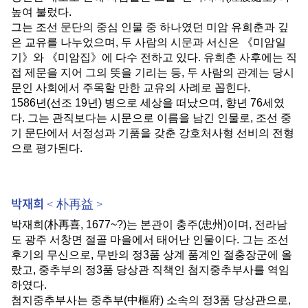
높여 불렀다
.
그는 조선 문단의 중심 인물 중 하나였던 미암 유희춘과 깊
은 교유를 나누었으며
,
두 사람의 시문과 서신은
《
미암일
기
》
와
《
미암집
》
에 다수 전하고 있다
.
유희춘 사후에는 직
접 제문을 지어 그의 뜻을 기리는 등
,
두 사람의 관계는 당시
문인 사회에서 주목할 만한 교유의 사례로 꼽힌다
.
1586
년
(
선조
19
년
)
병으로 세상을 떠났으며
,
향년
76
세였
다
.
그는 관직보다는 시문으로 이름을 남긴 인물로
,
조선 중
기 문단에서 서정성과 기품을 갖춘 강호처사형 선비의 전형
으로 평가된다
.
박재희 < 朴再益 >
박재희
(
朴再喜
, 1677~?)
는 본관이 충주
(
忠州
)
이며
,
전라남
도 광주 서창면 절골 마을에서 태어난 인물이다
.
그는 조선
후기의 무신으로
,
무반의 정
3
품 상계 품계인 절충장군에 올
랐고
,
중추부의 정
3
품 당상관 직책인 첨지중추부사를 역임
하였다
.
첨지중추부사는 중추부
(
中樞府
)
소속의 정
3
품 당상관으로
,