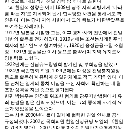
한 것으로
,
대표적인 친일 경력 중 하나로 꼽힌다
.
그의 친일적 성향은 이미
1909
년 광주 지역 의병에게
“
나라
를 파는 자
”
로 지목되어 납치
·
협박당한 사건을 통해서도 확
인된다
.
이는 당시 지역 사회에서 그의 행보가 비판받았음을
보여주는 사례이다
.
1912
년 일본을 시찰한 그는
,
이후 경제
·
사회 전반에서 친일
기반의 활동을 전개하였다
. 1919
년에는 조선농사개량주식
회사의 발기인으로 참여하였고
, 1920
년 송정금융조합 조합
장
, 1921
년 호남물산 이사 등으로 활약하며 지역 유지로서
영향력을 넓혔다
.
1922
년에는 전남유도창명회 발기인 및 부회장을 맡았고
,
1924
년 국민협회 회원
, 1929
년에는 대성원 전남총지원장
등으로 활동하며 유림계 친일단체에도 적극 가담하였다
.
이
들 단체는 일제의 통치 이념을 조선 사회에 확산하는 데 협
조한 성격을 지닌 것으로 평가된다
.
한편 박봉주는 인장을 위조한 혐의로 광주지방법원에서 유
죄 판결을 받은 전력도 있으며
,
이는 그의 행적에 사기적 요
소가 있었음을 보여준다
.
그는 사후
2000
년대 들어 일제에 협력한 친일 인사로 공식
규정되었다
. 2002
년 국회의원 친일진상규명 모임의
《
친일
파
708
인 명단
》
, 2007
년 대통령소속 친일반민족행위진상