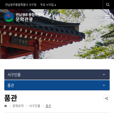
문화유적
검
전남광주통합특별시 서구청
주요 누리집
색
문
검
전
체
화
색
메
뉴
관
광">
서구인물
품관
품관
공
문화유적
서구인물
품관
홈
유