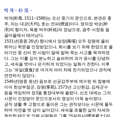
박 개 < 朴 漑 >
박개
(
朴漑
, 1511~1586)
는 조선 중기의 문인으로
,
본관은 충
주
,
자는 대균
(
大均
),
호는 연파
(
煙波
)
이다
.
영의정 박순
(
朴
淳
)
의 형이자
,
육봉 박우
(
朴祐
)
의 장남으로
,
광주 서창동 절
골마을에서 태어났다
.
1531
년
(
중종
26
년
)
향시에서 양장
(
兩場
)
모두 장원에 올라
뛰어난 학문을 인정받았으나
,
회시를 보기 위해 한양으로 올
라가던 중 선비 한 사람이 말에 밟혀 죽는 사고를 목격하였
다
.
그는 이를 깊이 분노하고 슬퍼하며 과거 응시를 단념하
고
,
세속을 벗어나 은거하게 되었다는 일화가 전한다
.
이후
그는
‘
유일
(
遺逸
)’
로 여겨져 여러 차례 천거되었으나 관직에
연연하지 않았다
.
1546
년
(
명종 원년
)
음보로 선공감주부에 제수된 뒤 참봉에
이어 한성부참군
,
장원
(
掌苑
), 1573
년 고산현감
,
김제군수
등을 역임하며 정
3
품 통정대부에 올랐다
.
선조 대에는 그의
시문이 인정받아 문인으로서의 명성이 더욱 높아졌다
.
공직 생활 후 고향으로 돌아온 그는 관직보다는 시문에 몰두
하며 자연을 벗 삼아 살아갔다
.
세속을 초월한 삶의 자세와
청빈한 태도로 인해 사람들은 그를
‘
연파처사
(
煙波處士
)’
라