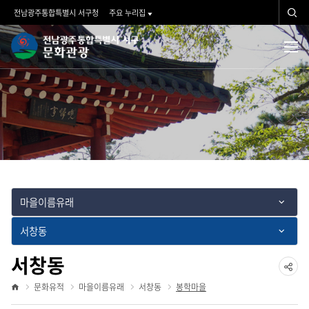
문화유적
검
전남광주통합특별시 서구청
주요 누리집
색
문
검
전
체
화
색
메
뉴
관
광">
마을이름유래
서창동
서창동
공
문화유적
마을이름유래
서창동
봉학마을
홈
유