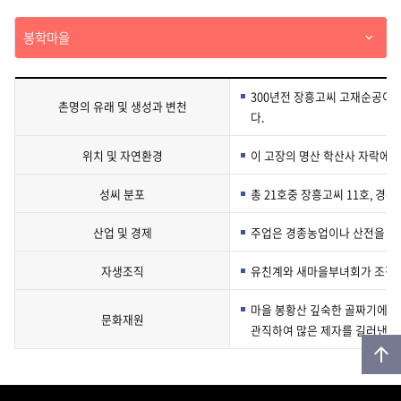
하
봉학마을
기
300년전 장흥고씨 고재순공이 
촌명의 유래 및 생성과 변천
다.
위치 및 자연환경
이 고장의 명산 학산사 자락에 
성씨 분포
총 21호중 장흥고씨 11호, 경주
산업 및 경제
주업은 경종농업이나 산전을 이
자생조직
유친계와 새마을부녀회가 조직되
마을 봉황산 깊숙한 골짜기에 한
문화재원
관직하여 많은 제자를 길러낸 공