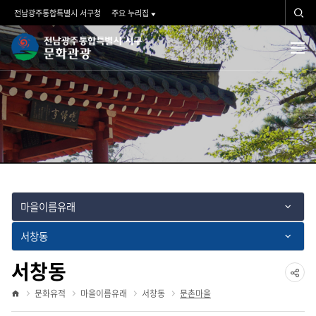
문화유적
검
전남광주통합특별시 서구청
주요 누리집
색
문
검
전
체
화
색
메
뉴
관
광">
마을이름유래
서창동
서창동
공
문화유적
마을이름유래
서창동
문촌마을
홈
유