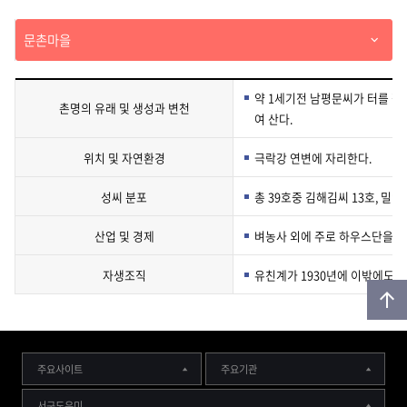
하
문촌마을
기
약 1세기전 남평문씨가 터를 잡
촌명의 유래 및 생성과 변천
여 산다.
위치 및 자연환경
극락강 연변에 자리한다.
성씨 분포
총 39호중 김해김씨 13호, 밀양
산업 및 경제
벼농사 외에 주로 하우스단을 이
자생조직
유친계가 1930년에 이밖에도 
주요사이트
주요기관
위
서구도우미