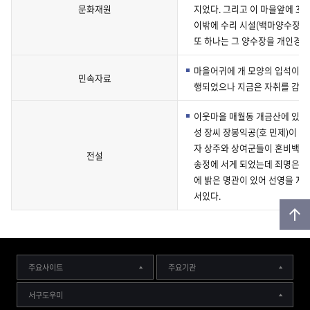
문화재원
지었다. 그리고 이 마을앞에 3
이밖에 수리 시설(백마양수장)건
또 하나는 그 양수장을 개인경
마을어귀에 개 모양의 입석이 있
민속자료
행되었으나 지금은 자취를 감추
이웃마을 매월동 개금산에 있는 
성 장씨 장봉익공(호 민제)이 
자 상주와 상여군들이 혼비백산
전설
송정에 서게 되었는데 죄명은 
에 밝은 명관이 있어 선영을 지
서있다.
주요사이트
주요기관
위
서구도우미
로