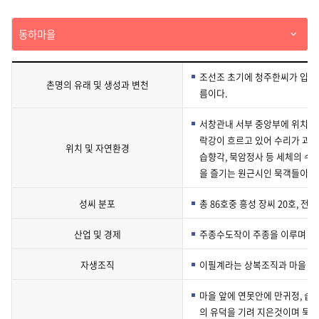
하
기
동하마을
조선조 초기에 청주한씨가 입촌
촌명의 유래 및 생성과 변천
름이다.
서창관내 서부 중앙부에 위치하
락강이 흐르고 있어 수리가 과히
위치 및 자연환경
습향각, 묵암정사 등 세체의 수
을 즐기는 원근시인 묵객들이 한
성씨 분포
총 86호중 흥성 장씨 20호, 전주
산업 및 경제
주종수도작이 주종을 이루며 특
자생조직
이필계라는 상복조직과 마을 청
마을 앞에 연못안에 만귀정, 습
의 유덕을 기려 지은것이며 묵암