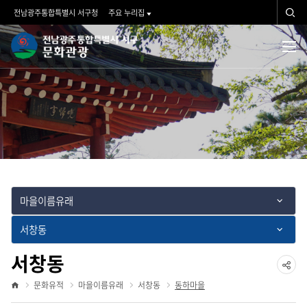
문화유적
검
전남광주통합특별시 서구청
주요 누리집
색
문
검
전
체
화
색
메
뉴
관
광">
마을이름유래
서창동
서창동
공
문화유적
마을이름유래
서창동
동하마을
홈
유