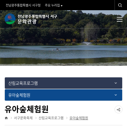
서구문화축제
검
전남광주통합특별시 서구청
주요 누리집
색
문
검
전
체
화
색
메
뉴
관
광">
산림교육프로그램
유아숲체험원
유아숲체험원
공
서구문화축제
산림교육프로그램
유아숲체험원
홈
유