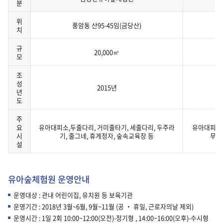
분
유
위
아
풍암동 산95-45임(금당산)
치
숲
체
규
험
20,000㎡
모
원
시
설
조
현
성
2015년
황
년
에
도
대
한
주
설
요
유아대피소,두줄다리, 거미줄타기, 세줄다리, 두주라
유아대피소,
명
시
기, 줄그네, 휴게정자, 숲속교육장 등
무오
을
설
나
타
내
는
유아숲체험원 운영안내
표
입
운영대상 : 관내 어린이집, 유치원 등 보육기관
니
운영기간 : 2018년 3월~6월, 9월~11월 (공 ‧ 휴일, 근로자의날 제외)
다.
운영시간 : 1일 2회 10:00~12:00(오전)-정기형 , 14:00~16:00(오후)-수시형