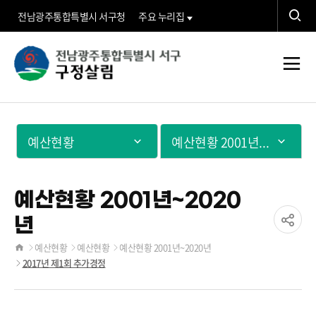
검
전남광주통합특별시 서구청
주요 누리집
색
검
구
색
전
정
체
메
살
예산현황
예산현황 2001년~2020년
뉴
림">
예산현황 2001년~2020
년
공
예산현황
예산현황
예산현황 2001년~2020년
홈
2017년 제1회 추가경정
유
하