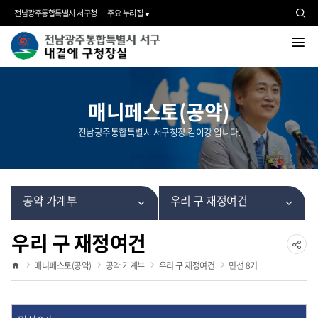
검
전남광주통합특별시 서구청
주요 누리집
색
검
내
전
색
곁
체
메
매니페스토(공약)
에
뉴
전남광주통합특별시 서구청장 김이강 입니다.
구
청
공약 가계부
우리 구 재정여건
장
우리 구 재정여건
실">
공유
매니페스토(공약)
공약 가계부
우리 구 재정여건
민선 8기
홈
하기