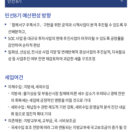
민선 8기
민선8기 예산편성 방향
「함께서구 우뚝서구」구현을 위한 공약과 시책사업이 본격 추진될 수 있도록 우
선배분하고,
SOC 사업 등 대규모 투자사업의 현재 추진사업이 마무리될 수 있도록 공정률을
감안하여 순차적 편성
일회성, 선심성, 전시성 사업 지양 및 연례반복적 경상사업의 추진실적, 지속필요
성 등 사업추진 여부 전면 재검토하여 과감한 세출 구조조정
세입여건
자체수입 : 지방세, 세외수입
지방세 : 물가상승 및 부동산시장 침체에 따른 세수 감소가 우려되나 경제 전반
의 회복세는 세입에 긍정적인 영향을 미칠 것으로 기대
세외수입 : 체납징수 관련 제도적 기반 강화, 세외수입 운영실적 분석·진단 내실
화 등으로 점진적 확대 기대
의존재원 : 지방교부세, 교부금, 국․시비보조금
국세수입 호조 전망에 따라 그와 연동되는 지방교부세·국고보조금이 증가 될 것