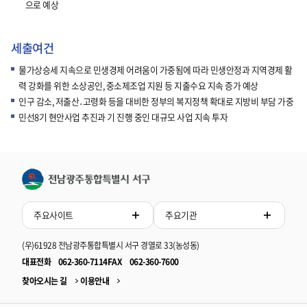
으로 예상
세출여건
물가상승세 지속으로 민생경제 어려움이 가중됨에 따라 민생안정과 지역경제 활
력 강화를 위한 소상공인, 중소제조업 지원 등 지출수요 지속 증가 예상
인구 감소, 저출산․고령화 등을 대비한 정부의 복지정책 확대로 지방비 부담 가중
민선8기 현안사업 추진과 기 진행 중인 대규모 사업 지속 투자
주요사이트
주요기관
(우)61928 전남광주통합특별시 서구 경열로 33(농성동)
대표전화
062-360-7114
FAX
062-360-7600
찾아오시는 길
이용안내