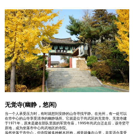
구
청">
无觉寺(幽静，悠闲)
当一个人承受压力时，有时就想到安静的山寺寻找平静。在光州，有一处可以
在市中心的山寺享受清净的幽静场所。它就是位于尚武区的无觉寺。无觉寺建
于1971年，原来是建在部队里面的军营寺庙，1995年尚武台迁走后，该寺坚守
原地，成为坐落市中心尚武地区的寺院。
虽然坐落于市中心，但寺院被多种树木环抱，感觉就像在山里，非常适合享受