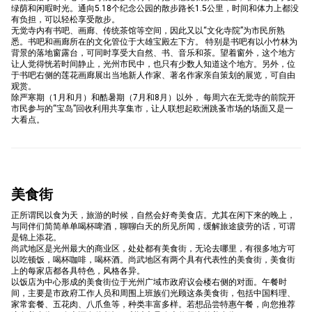
绿荫和闲暇时光。通向5.18个纪念公园的散步路长1.5公里，时间和体力上都没
有负担，可以轻松享受散步。
无觉寺内有书吧、画廊、传统茶馆等空间，因此又以“文化寺院”为市民所熟
悉。书吧和画廊所在的文化管位于大雄宝殿左下方。 特别是书吧有以小竹林为
背景的落地窗露台，可同时享受大自然、书、音乐和茶。望着窗外，这个地方
让人觉得恍若时间静止，光州市民中，也只有少数人知道这个地方。另外，位
于书吧右侧的莲花画廊展出当地新人作家、著名作家亲自策划的展览，可自由
观赏。
除严寒期（1月和月）和酷暑期（7月和8月）以外， 每周六在无觉寺的前院开
市民参与的“宝岛”回收利用共享集市，让人联想起欧洲跳蚤市场的场面又是一
大看点。
美食街
正所谓民以食为天，旅游的时候，自然会好奇美食店。尤其在闲下来的晚上，
与同伴们简简单单喝杯啤酒，聊聊白天的所见所闻，缓解旅途疲劳的话，可谓
是锦上添花。
尚武地区是光州最大的商业区，处处都有美食街，无论去哪里，有很多地方可
以吃顿饭，喝杯咖啡，喝杯酒。尚武地区有两个具有代表性的美食街，美食街
上的每家店都各具特色，风格各异。
以饭店为中心形成的美食街位于光州广域市政府议会楼右侧的对面。午餐时
间，主要是市政府工作人员和周围上班族们光顾这条美食街，包括中国料理、
家常套餐、五花肉、八爪鱼等，种类丰富多样。若想品尝特惠午餐，向您推荐