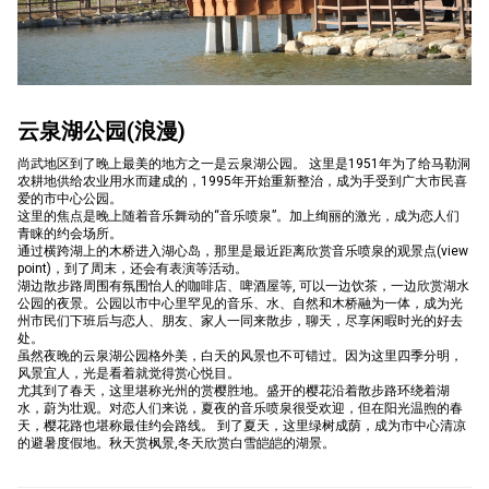
합
云泉湖公园(浪漫)
특
尚武地区到了晚上最美的地方之一是云泉湖公园。 这里是1951年为了给马勒洞
农耕地供给农业用水而建成的，1995年开始重新整治，成为手受到广大市民喜
爱的市中心公园。
这里的焦点是晚上随着音乐舞动的“音乐喷泉”。加上绚丽的激光，成为恋人们
青睐的约会场所。
별
通过横跨湖上的木桥进入湖心岛，那里是最近距离欣赏音乐喷泉的观景点(view
point)，到了周末，还会有表演等活动。
湖边散步路周围有氛围怡人的咖啡店、啤酒屋等, 可以一边饮茶，一边欣赏湖水
公园的夜景。公园以市中心里罕见的音乐、水、自然和木桥融为一体，成为光
州市民们下班后与恋人、朋友、家人一同来散步，聊天，尽享闲暇时光的好去
시
处。
虽然夜晚的云泉湖公园格外美，白天的风景也不可错过。因为这里四季分明，
风景宜人，光是看着就觉得赏心悦目。
尤其到了春天，这里堪称光州的赏樱胜地。盛开的樱花沿着散步路环绕着湖
水，蔚为壮观。对恋人们来说，夏夜的音乐喷泉很受欢迎，但在阳光温煦的春
天，樱花路也堪称最佳约会路线。 到了夏天，这里绿树成荫，成为市中心清凉
서
的避暑度假地。秋天赏枫景,冬天欣赏白雪皑皑的湖景。