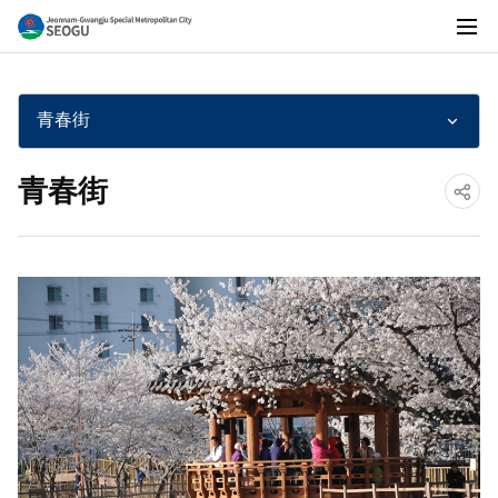
전
전
체
메
青春街
뉴
남
青春街
공
광
유
하
기
주
통