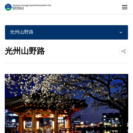
전
전
체
메
光州山野路
뉴
남
光州山野路
공
광
유
하
기
주
통