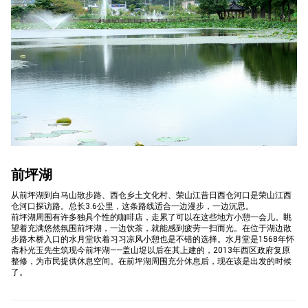
구
청">
前坪湖
从前坪湖到白马山散步路、西仓乡土文化村、荣山江昔日西仓河口是荣山江西
仓河口探访路。总长3.6公里，这条路线适合一边漫步，一边沉思。
前坪湖周围有许多独具个性的咖啡店，走累了可以在这些地方小憩一会儿。眺
望着充满悠然氛围前坪湖，一边饮茶，就能感到疲劳一扫而光。在位于湖边散
步路木桥入口的水月堂吹着习习凉风小憩也是不错的选择。水月堂是1568年怀
斋朴光玉先生筑现今前坪湖——盖山堤以后在其上建的，2013年西区政府复原
整修，为市民提供休息空间。在前坪湖周围充分休息后，现在该是出发的时候
了。