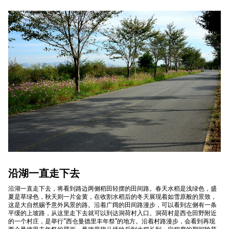
沿湖一直走下去
沿湖一直走下去，将看到路边两侧稻田轻摆的田间路。春天水稻是浅绿色，盛
夏是草绿色，秋天则一片金黄，在收割水稻后的冬天展现着如雪原般的景致，
这是大自然赐予意外风景的路。沿着广阔的田间路漫步，可以看到左侧有一条
平缓的上坡路，从这里走下去就可以到达洞荷村入口。洞荷村是西仓田野附近
的一个村庄，是举行“西仓曼德里丰年祭”的地方。沿着村路漫步，会看到再现