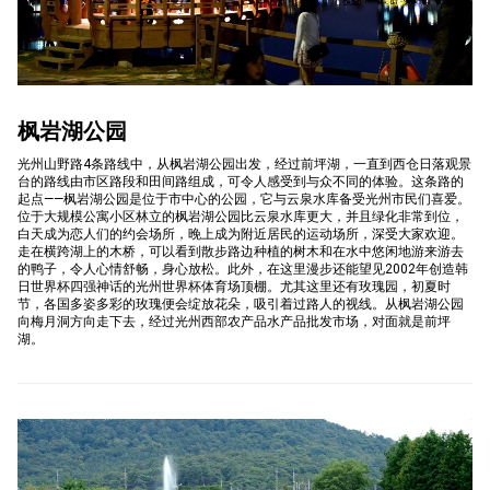
합
枫岩湖公园
특
光州山野路4条路线中，从枫岩湖公园出发，经过前坪湖，一直到西仓日落观景
台的路线由市区路段和田间路组成，可令人感受到与众不同的体验。这条路的
起点——枫岩湖公园是位于市中心的公园，它与云泉水库备受光州市民们喜爱。
位于大规模公寓小区林立的枫岩湖公园比云泉水库更大，并且绿化非常到位，
白天成为恋人们的约会场所，晚上成为附近居民的运动场所，深受大家欢迎。
별
走在横跨湖上的木桥，可以看到散步路边种植的树木和在水中悠闲地游来游去
的鸭子，令人心情舒畅，身心放松。此外，在这里漫步还能望见2002年创造韩
日世界杯四强神话的光州世界杯体育场顶棚。尤其这里还有玫瑰园，初夏时
节，各国多姿多彩的玫瑰便会绽放花朵，吸引着过路人的视线。从枫岩湖公园
向梅月洞方向走下去，经过光州西部农产品水产品批发市场，对面就是前坪
시
湖。
서