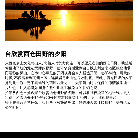
台欣赏西仓田野的夕阳
从西仓乡土文化村出来, 向着来时的方向走，可以望见右侧的西仓田野。眺望延
伸至地平线的无边无际的原野，便可切身感受到自古以光州全南地区粮仓地带
而著称的缘由。在市中心罕见的开阔视野会令人豁然开朗，心旷神怡。晴天的
时候, 不仅能看到光州市区，连灵岩月出山也尽收眼底。因此，西仓田野的夕阳
是到此一游一定不能错过的西区八景之一。太阳落山时，辽阔的原液被染成一
片红色，让人感觉如同身临整个世界都被染红的梦幻之境。
如果从西仓日落观景台欣赏西仓田野的夕阳，可以看到被染红的地平线，更为
壮观。沿着西仓田野步行20分钟左右转向荣山江侧，便可到达观景台。
登上观景台欣赏日落，暂且放下纷繁的思绪，静静地观赏辽阔原野，给自己放
松的时间。