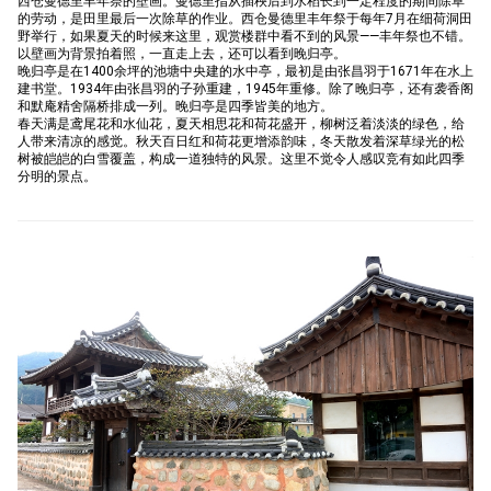
西仓曼德里丰年祭的壁画。曼德里指从插秧后到水稻长到一定程度的期间除草
的劳动，是田里最后一次除草的作业。西仓曼德里丰年祭于每年7月在细荷洞田
野举行，如果夏天的时候来这里，观赏楼群中看不到的风景——丰年祭也不错。
以壁画为背景拍着照，一直走上去，还可以看到晚归亭。
晚归亭是在1400余坪的池塘中央建的水中亭，最初是由张昌羽于1671年在水上
建书堂。1934年由张昌羽的子孙重建，1945年重修。除了晚归亭，还有袭香阁
和默庵精舍隔桥排成一列。晚归亭是四季皆美的地方。
春天满是鸢尾花和水仙花，夏天相思花和荷花盛开，柳树泛着淡淡的绿色，给
人带来清凉的感觉。秋天百日红和荷花更增添韵味，冬天散发着深草绿光的松
树被皑皑的白雪覆盖，构成一道独特的风景。这里不觉令人感叹竞有如此四季
分明的景点。