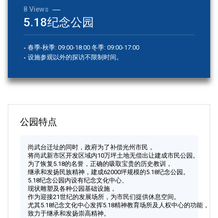
8 Views
5.18纪念公园
합
春季-秋季: 09:00-18:00 冬季: 09:00-17:00
设施参观以外的探访不限制时间。
특
별
公园特点
尚武台迁址的同时，政府为了补偿光州市民，
시
将尚武新市区开发区域内10万坪土地无偿出让建成市民公园。
为了恢复5.18的名誉，正确的吸取宝贵的历史教训，
继承和发扬民族精神，建成62000坪规模的5.18纪念公园。
5.18纪念公园内设有纪念文化中心、
现状雕塑及各种公园基础设施，
서
作为迎接21世纪的发展场所，为市民们提供休息空间。
尤其5.18纪念文化中心发挥5.18精神教育场所及人权中心的功能，
致力于继承和发扬崇高精神。