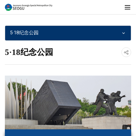
전
전
체
메
5·18纪念公园
뉴
남
5·18纪念公园
공
광
유
하
기
주
통