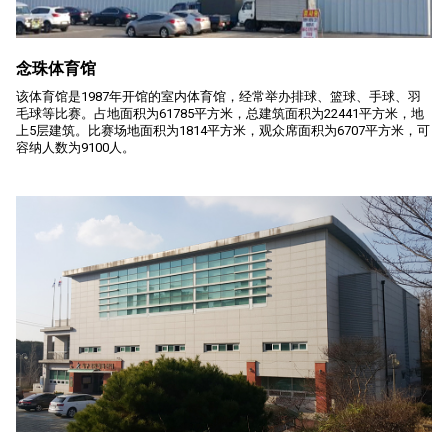
합
念珠体育馆
该体育馆是1987年开馆的室内体育馆，经常举办排球、篮球、手球、羽
毛球等比赛。占地面积为61785平方米，总建筑面积为22441平方米，地
특
上5层建筑。比赛场地面积为1814平方米，观众席面积为6707平方米，可
容纳人数为9100人。
별
시
서