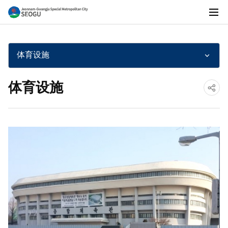
전
전
체
메
体育设施
뉴
남
体育设施
공
광
유
하
기
주
통