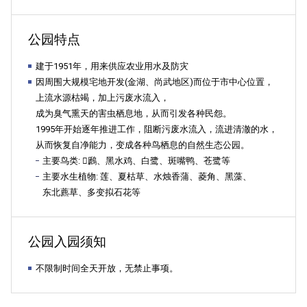
구
公园特点
建于1951年，用来供应农业用水及防灾
因周围大规模宅地开发(金湖、尚武地区)而位于市中心位置，
청">
上流水源枯竭，加上污废水流入，
成为臭气熏天的害虫栖息地，从而引发各种民怨。
1995年开始逐年推进工作，阻断污废水流入，流进清澈的水，
从而恢复自净能力，变成各种鸟栖息的自然生态公园。
主要鸟类: 鷉、黑水鸡、白鹭、斑嘴鸭、苍鹭等
主要水生植物: 莲、夏枯草、水烛香蒲、菱角、黑藻、
东北藨草、多变拟石花等
公园入园须知
不限制时间全天开放，无禁止事项。