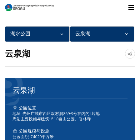
전
전
체
메
湖水公园
云泉湖
뉴
남
云泉湖
공
광
유
하
云泉湖
기
주
公园位置
地址: 光州广域市西区双村洞869-9号在内的4片地
周边主要设施与建筑: 5.18自由公园、香林寺
통
公园规模与设施
公园面积: 74020平方米