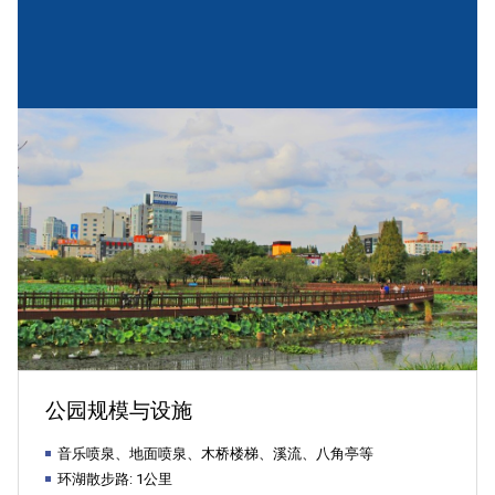
합
특
별
시
公园规模与设施
서
音乐喷泉、地面喷泉、木桥楼梯、溪流、八角亭等
环湖散步路: 1公里