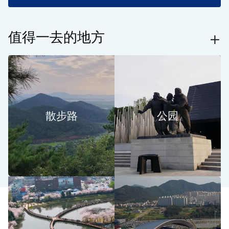
합
值得一去的地方
mor
특
별
散步路
公园
시
서