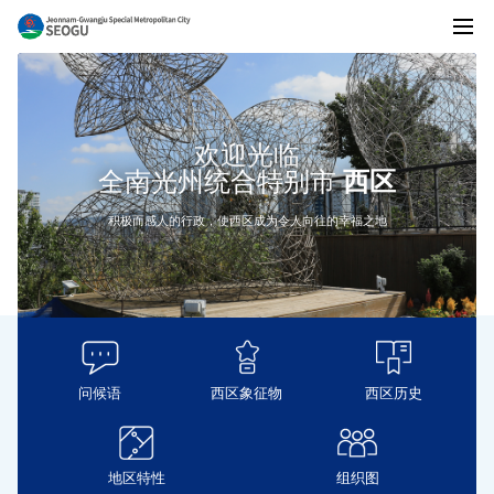
전
전
체
메
뉴
欢迎光临
남
全南光州统合特别市
西区
积极而感人的行政，使西区成为令人向往的幸福之地
광
주
问候语
西区象征物
西区历史
통
地区特性
组织图