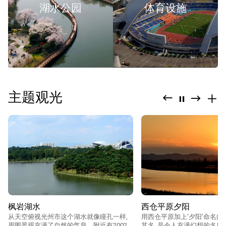
湖水公园
体育设施
구
청">
主题观光
Previous
Next
mor
stop
枫岩湖水
西仓平原夕阳
从天空俯视光州市这个湖水就像瞳孔一样,
用西仓平原加上‘夕阳’命名的
周围景观充满了自然的气息。附近有2002
其名, 是令人充满幻想的名所